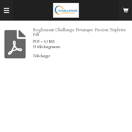
Passer
au
contenu
principal
Reglement Challenge Petanque Passion Triplette
Pdf
PDF – 4,1 MB
15 téléchargements
Télécharger